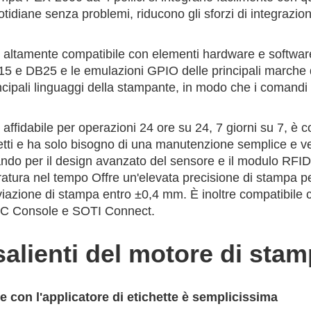
tidiane senza problemi, riducono gli sforzi di integrazio
 altamente compatibile con elementi hardware e software p
15 e DB25 e le emulazioni GPIO delle principali marche d
ncipali linguaggi della stampante, in modo che i comandi 
affidabile per operazioni 24 ore su 24, 7 giorni su 7, è c
retti e ha solo bisogno di una manutenzione semplice e v
ndo per il design avanzato del sensore e il modulo RFID 
ratura nel tempo Offre un'elevata precisione di stampa p
azione di stampa entro ±0,4 mm. È inoltre compatibile co
SC Console e SOTI Connect.
salienti del motore di sta
e con l'applicatore di etichette è semplicissima