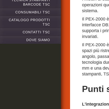
TECNICA STAMPANTI
BARCODE TSC
operazioni quo
sistema.
CONSUMABILI TSC
Il PEX-2000 è
CATALOGO PRODOTTI
TSC
interfacce DB
supporta i pri
CONTATTI TSC
invariati.
DOVE SIAMO
Il PEX-2000 è 
spazi più rist
angolo, passa
tecnologia du
mm e una devi
stampanti, T
Punti 
L'integrazion