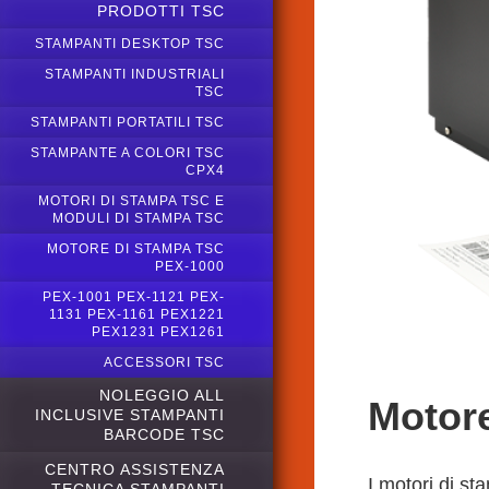
PRODOTTI TSC
STAMPANTI DESKTOP TSC
STAMPANTI INDUSTRIALI
TSC
STAMPANTI PORTATILI TSC
STAMPANTE A COLORI TSC
CPX4
MOTORI DI STAMPA TSC E
MODULI DI STAMPA TSC
MOTORE DI STAMPA TSC
PEX-1000
PEX-1001 PEX-1121 PEX-
1131 PEX-1161 PEX1221
PEX1231 PEX1261
ACCESSORI TSC
NOLEGGIO ALL
Motore
INCLUSIVE STAMPANTI
BARCODE TSC
CENTRO ASSISTENZA
I motori di st