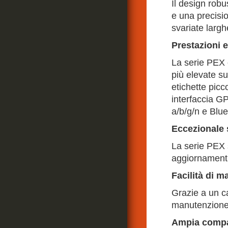
Il design robu
e una precisio
svariate largh
Prestazioni e
La serie PEX è
più elevate su
etichette picc
interfaccia GP
a/b/g/n e Blue
Eccezionale 
La serie PEX s
aggiornamenti 
Facilità di 
Grazie a un ca
manutenzione.
Ampia compat