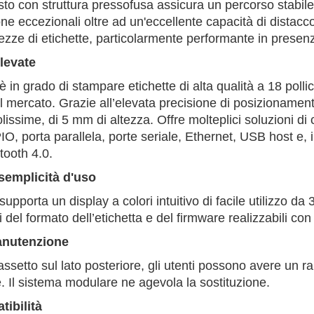
sto con struttura pressofusa assicura un percorso stabile
ne eccezionali oltre ad un'eccellente capacità di distacco
ezze di etichette, particolarmente performante in presenz
levate
 in grado di stampare etichette di alta qualità a 18 polli
l mercato. Grazie all’elevata precisione di posizionament
olissime, di 5 mm di altezza. Offre molteplici soluzioni 
IO, porta parallela, porte seriale, Ethernet, USB host e,
tooth 4.0.
semplicità d'uso
upporta un display a colori intuitivo di facile utilizzo d
del formato dell’etichetta e del firmware realizzabili co
manutenzione
ssetto sul lato posteriore, gli utenti possono avere un 
 Il sistema modulare ne agevola la sostituzione.
ibilità