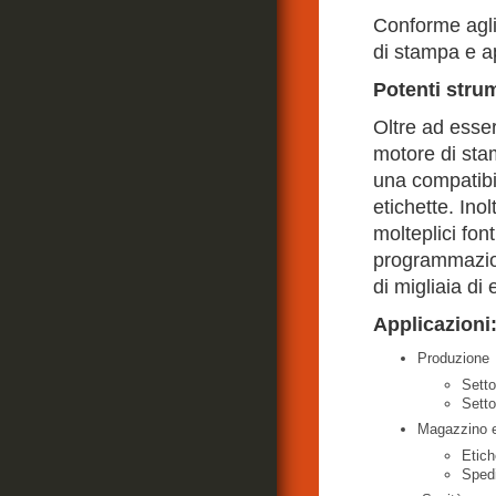
Conforme agli
di stampa e ap
Potenti stru
Oltre ad esser
motore di sta
una compatibil
etichette. Ino
molteplici font
programmazione
di migliaia di 
Applicazioni
Produzione
Setto
Setto
Magazzino e
Etich
Spedi