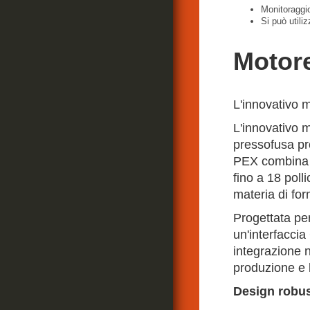
Monitoraggi
Si può utili
Motore
L'innovativo m
L'innovativo m
pressofusa pro
PEX combina u
fino a 18 poll
materia di for
Progettata per
un'interfaccia
integrazione n
produzione e l
Design robu