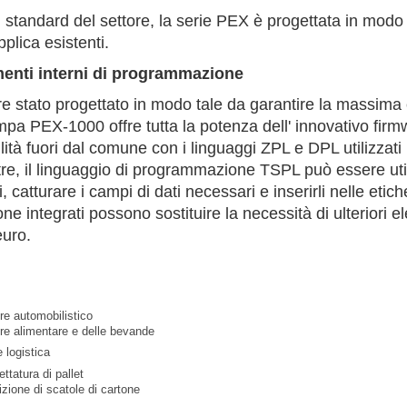
 standard del settore, la serie PEX è progettata in modo 
plica esistenti.
menti interni di programmazione
e stato progettato in modo tale da garantire la massima com
mpa PEX-1000 offre tutta la potenza dell' innovativo fi
ità fuori dal comune con i linguaggi ZPL e DPL utilizzati
ltre, il linguaggio di programmazione TSPL può essere util
i, catturare i campi di dati necessari e inserirli nelle etic
 integrati possono sostituire la necessità di ulteriori 
euro.
:
re automobilistico
re alimentare e delle bevande
 logistica
ettatura di pallet
zione di scatole di cartone