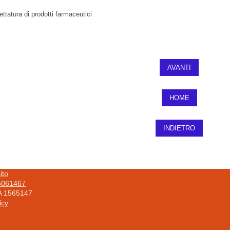
ettatura di prodotti farmaceutici
AVANTI
HOME
INDIETRO
ito
5061467
A 1565147
icy