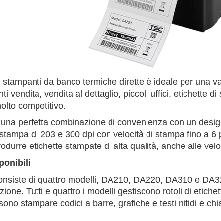
i stampanti da banco termiche dirette è ideale per una v
nti vendita, vendita al dettaglio, piccoli uffici, etichette d
olto competitivo.
 una perfetta combinazione di convenienza con un design 
 stampa di 203 e 300 dpi con velocità di stampa fino a 6 
odurre etichette stampate di alta qualità, anche alle velo
ponibili
onsiste di quattro modelli, DA210, DA220, DA310 e DA320,
ione. Tutti e quattro i modelli gestiscono rotoli di etichet
ono stampare codici a barre, grafiche e testi nitidi e chia