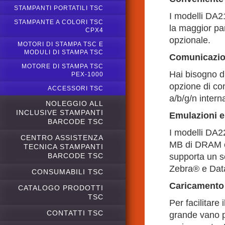
STAMPANTI PORTATILI TSC
I modelli DA2
STAMPANTE A COLORI TSC
la maggior par
CPX4
opzionale.
MOTORI DI STAMPA TSC E
MODULI DI STAMPA TSC
Comunicazion
MOTORE DI STAMPA TSC
Hai bisogno d
PEX-1000
opzione di co
ACCESSORI TSC
a/b/g/n intern
NOLEGGIO ALL
INCLUSIVE STAMPANTI
Emulazioni e
BARCODE TSC
I modelli DA2
CENTRO ASSISTENZA
MB di DRAM che
TECNICA STAMPANTI
BARCODE TSC
supporta un se
Zebra® e Data
CONSUMABILI TSC
Caricamento 
CATALOGO PRODOTTI
TSC
Per facilitare
CONTATTI TSC
grande vano pe