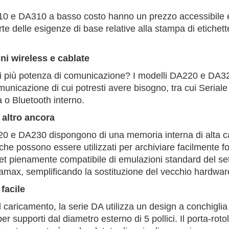
10 e DA310 a basso costo hanno un prezzo accessibile e o
te delle esigenze di base relative alla stampa di etichett
i wireless e cablate
i più potenza di comunicazione? I modelli DA220 e DA
municazione di cui potresti avere bisogno, tra cui Seria
a o Bluetooth interno.
 altro ancora
20 e DA230 dispongono di una memoria interna di alta c
 possono essere utilizzati per archiviare facilmente font,
t pienamente compatibile di emulazioni standard del sett
max, semplificando la sostituzione del vecchio hardware 
facile
 il caricamento, la serie DA utilizza un design a conchiglia
r supporti dal diametro esterno di 5 pollici. Il porta-rotolo