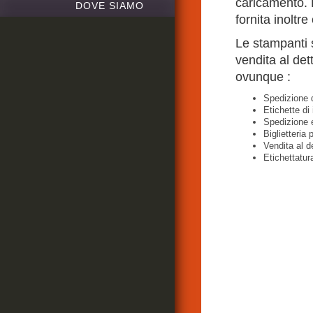
caricamento. 
DOVE SIAMO
fornita inoltr
Le stampanti s
vendita al dett
ovunque :
Spedizione 
Etichette di
Spedizione 
Biglietteria 
Vendita al d
Etichettatura