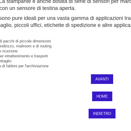
La stampante è anche dotata di serie di sensori per mar
e con un sensore di testina aperta.
ono pure ideali per una vasta gamma di applicazioni tra c
aglio, piccoli uffici, etichette di spedizione e altre applic
di pacchi di piccole dimensioni
 indirizzo, mailroom e di routing
e ricezione
per intrattenimento e trasporti
ettaglio
 di faldoni per l'archiviazione
AVANTI
HOME
INDIETRO