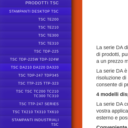
PRODOTTI TSC
STAMPANTI DESKTOP TSC
TSC TE200
TSC TE210
TSC TE300
TSC TE310
La serie DA d
TSC TDP-225
di prodotti, pu
TSC TDP-225W TDP-324W
a un prezzo m
TSC DA210 DA220 DA320
La serie DA è
TSC TDP-247 TDP345
risoluzione di
TSC TTP-225 TTP-323
consente di pr
TSC TSC TC200 TC210
4 modelli dis
TC300 TC310
La serie DA c
TSC TTP-247 SERIES
vostra applicaz
TSC TX210 TX310 TX610
esterno e poss
STAMPANTI INDUSTRIALI
TSC
Conveniente