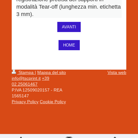
modalità Tear-off (lunghezza min. etichetta
3 mm).
AVANTI
HOME
Stampa
|
Mappa del sito
Vista web
info@tscprint.it
+39
02.25061467
P.IVA 12509020157 - REA
1565147
Privacy Policy
Cookie Policy