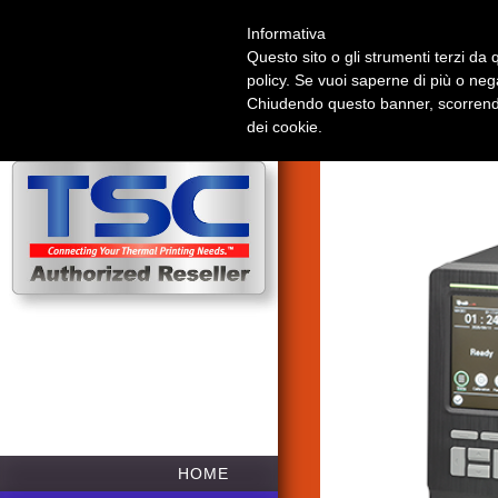
Informativa
Questo sito o gli strumenti terzi da q
TSC M
policy. Se vuoi saperne di più o neg
Chiudendo questo banner, scorrendo
dei cookie.
HOME