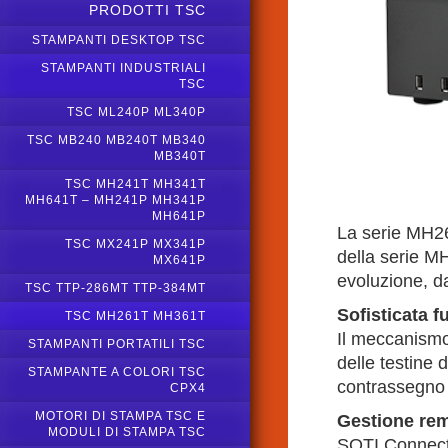
PRODOTTI TSC
STAMPANTI DESKTOP TSC
STAMPANTI INDUSTRIALI
TSC
TSC ML240P ML340P
TSC MB240 MB240T MB340
MB340T
TSC MH241T MH341T
MH641T – MH241P MH341P
MH641P
La serie MH26
TSC MX241P MX341P
della serie MH
MX641P
evoluzione, d
TSC TTP-286MT TTP-384MT
Sofisticata 
TSC MH261T MH361T
Il meccanismo
STAMPANTI PORTATILI TSC
delle testine 
STAMPANTE A COLORI TSC
contrassegno 
CPX4
MOTORI DI STAMPA TSC E
Gestione rem
MODULI DI STAMPA TSC
SOTI Connect 