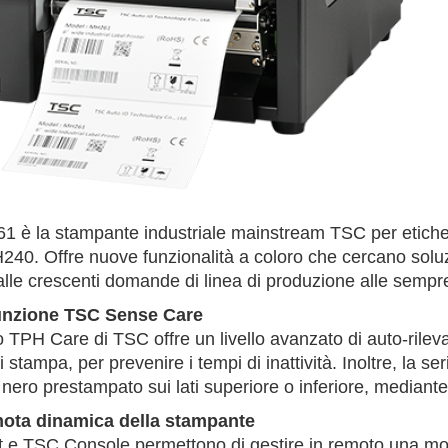
1 è la stampante industriale mainstream TSC per etichett
240. Offre nuove funzionalità a coloro che cercano soluzi
alle crescenti domande di linea di produzione alle sempr
funzione TSC Sense Care
 TPH Care di TSC offre un livello avanzato di auto-rileva
di stampa, per prevenire i tempi di inattività. Inoltre, la 
nero prestampato sui lati superiore o inferiore, mediante
ota dinamica della stampante
e TSC Console permettono di gestire in remoto una molte