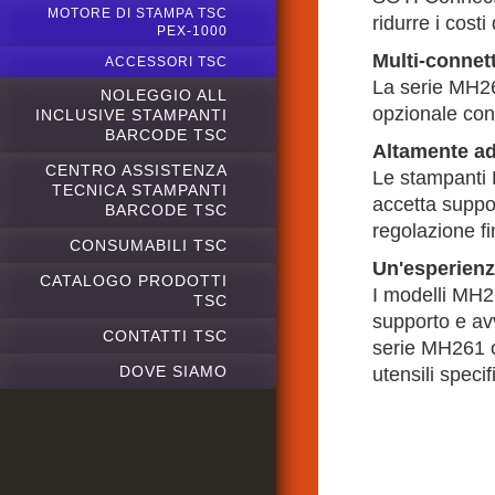
MOTORE DI STAMPA TSC
ridurre i costi
PEX-1000
Multi-connett
ACCESSORI TSC
La serie MH26
NOLEGGIO ALL
opzionale con
INCLUSIVE STAMPANTI
BARCODE TSC
Altamente ada
CENTRO ASSISTENZA
Le stampanti 
TECNICA STAMPANTI
accetta suppor
BARCODE TSC
regolazione fi
CONSUMABILI TSC
Un'esperienza
CATALOGO PRODOTTI
I modelli MH26
TSC
supporto e avv
CONTATTI TSC
serie MH261 co
DOVE SIAMO
utensili specifi